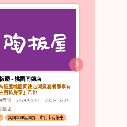
板屋 - 桃園同德店
肉多多火鍋 -
陶板屋桃園同德店消費套餐即享有
『活力培根豬15
主廚私房菜』乙份
200G』乙份(二
時間： 2024/06/01 ~ 2025/12/31
優惠時間： 2024/07
桃園區
中壢區
食
異國料理無國界，市民卡有優惠
食
火鍋燒烤就