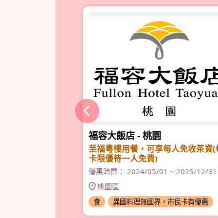
店
福容大飯店 - 桃園
好運冰火菠蘿』一
至福粵樓用餐，可享每人免收茶資(
卡限優待一人免費)
 2025/12/31
優惠時間： 2024/05/01 ~ 2025/12/31
桃園區
市民卡有優惠
食
異國料理無國界，市民卡有優惠