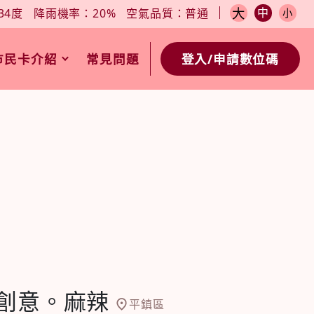
小
今日天氣：31-34度
降雨機率：20%
空氣品質：普通
大
中
34度
降雨機率：20%
空氣品質：普通
小
市民卡介紹
常見問題
登入/申請數位碼
-創意。麻辣
平鎮區