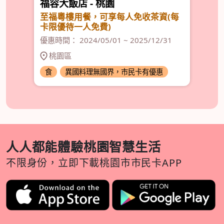
福容大飯店 - 桃園
宴
』一
至福粵樓用餐，可享每人免收茶資(每
<
卡限優待一人免費)
優惠
優惠時間： 2024/05/01 ~ 2025/12/31
桃園區
食
異國料理無國界，市民卡有優惠
食
人人都能體驗桃園智慧生活
不限身份，立即下載桃園市市民卡APP