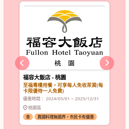
福容大飯店 - 桃園
宴
』一
至福粵樓用餐，可享每人免收茶資(每
<
卡限優待一人免費)
優惠
優惠時間： 2024/05/01 ~ 2025/12/31
桃園區
食
異國料理無國界，市民卡有優惠
食