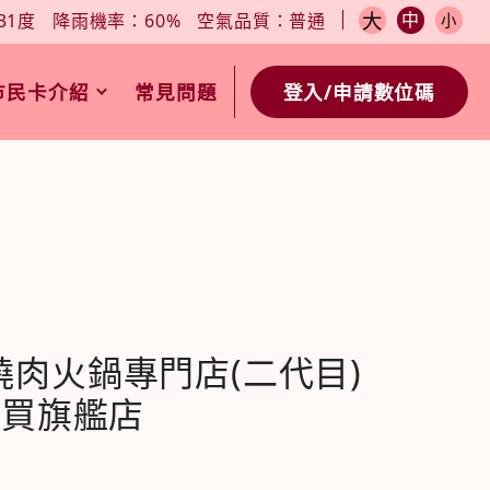
小
今日天氣：27-31度
降雨機率：60%
空氣品質：普通
大
中
31度
降雨機率：60%
空氣品質：普通
小
市民卡介紹
常見問題
登入/申請數位碼
燒肉火鍋專門店(二代目)
愛買旗艦店