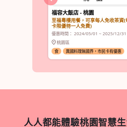
中山店
福容大飯店 - 桃園
或 無骨雞腿肉
至福粵樓用餐，可享每人免收茶資(
卡限優待一人免費)
 2025/12/31
優惠時間： 2024/05/01 ~ 2025/12/31
桃園區
惠就靠市民卡
食
異國料理無國界，市民卡有優惠
人人都能體驗桃園智慧生