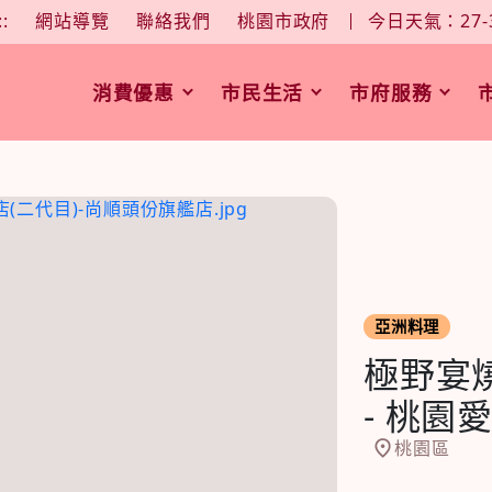
大
中
字型大小：
::
網站導覽
聯絡我們
桃園市政府
今日天氣：27-
消費優惠
市民生活
市府服務
亞洲料理
極野宴
- 桃園
桃園區