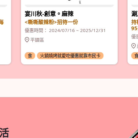
宴川秋-創意。麻辣
涮
每
<嘶嘶酸辣粉>招待一份
持
9
優惠時間： 2024/07/16 ~ 2025/12/31
優惠
平鎮區
食
火鍋燒烤就愛吃優惠就靠市民卡
活