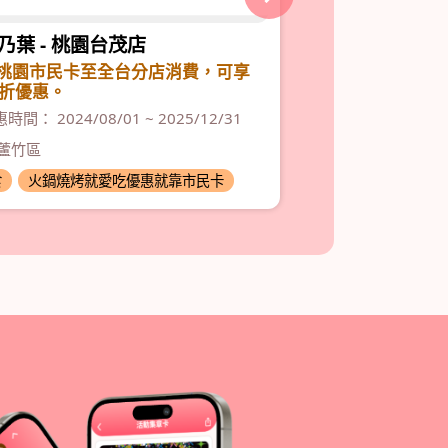
乃葉 - 桃園台茂店
陶板屋 - 桃園
桃園市民卡至全台分店消費，可享
至陶板屋桃園同
5折優惠。
『主廚私房菜』
時間： 2024/08/01 ~ 2025/12/31
優惠時間： 2024/06
蘆竹區
桃園區
食
火鍋燒烤就愛吃優惠就靠市民卡
食
異國料理無