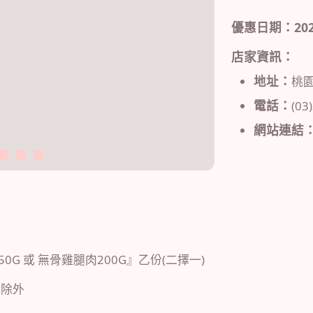
優惠日期：2024/0
店家資訊：
地址：
桃園
電話：
(03
網站連結
3
4
5
G 或 無骨雞腿肉200G』乙份(二擇一)
糕除外