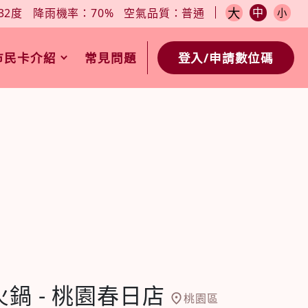
小
今日天氣：27-32度
降雨機率：70%
空氣品質：普通
大
中
32度
降雨機率：70%
空氣品質：普通
小
市民卡介紹
常見問題
登入/申請數位碼
鍋 - 桃園春日店
桃園區