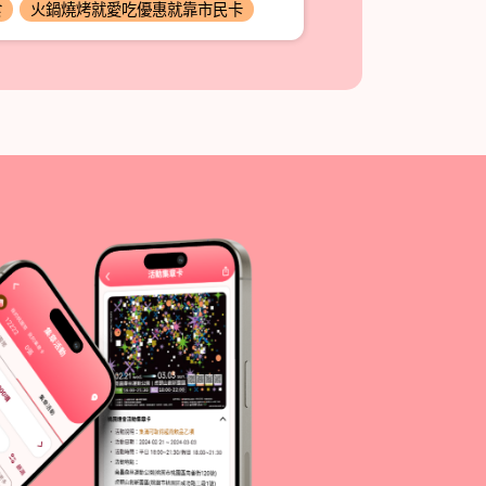
食
火鍋燒烤就愛吃優惠就靠市民卡
食
異國料理無