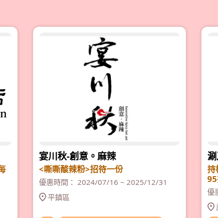
宴川秋-創意。麻辣
涮
每
<嘶嘶酸辣粉>招待一份
持
9
優惠時間： 2024/07/16 ~ 2025/12/31
優惠
平鎮區