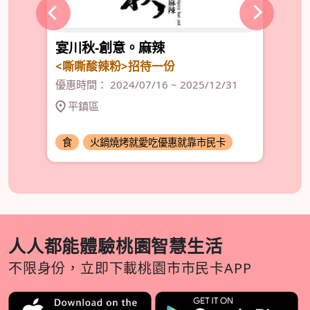
宴川秋-創意。麻辣
涮
』一
<嘶嘶酸辣粉>招待一份
持
9
優惠時間： 2024/07/16 ~ 2025/12/31
優惠
平鎮區
食
火鍋燒烤就愛吃優惠就靠市民卡
食
人人都能體驗桃園智慧生活
不限身份，立即下載桃園市市民卡APP