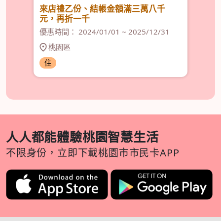
同
來店禮乙份、結帳金額滿三萬八千
消
元，再折一千
元
優惠時間： 2024/01/01 ~ 2025/12/31
優惠
桃園區
住
住
人人都能體驗桃園智慧生活
不限身份，立即下載桃園市市民卡APP