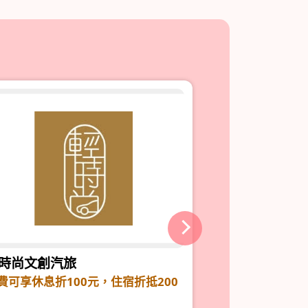
時尚文創汽旅
i hotel - 桃園
費可享休息折100元，住宿折抵200
住宿享優惠＄20
優惠時間： 2024/05