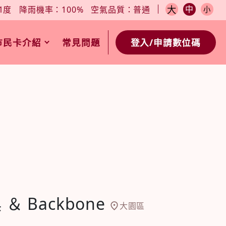
小
今日天氣：27-31度
降雨機率：100%
空氣品質：普通
大
中
1度
降雨機率：100%
空氣品質：普通
小
市民卡介紹
常見問題
登入/申請數位碼
 ＆ Backbone
大園區