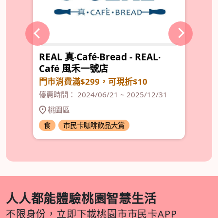
REAL 真‧Café‧Bread - REAL‧
M
Café 風禾一號店
出
門市消費滿$299，可現折$10
優惠
優惠時間： 2024/06/21 ~ 2025/12/31
桃園區
食
市民卡咖啡飲品大賞
食
人人都能體驗桃園智慧生活
不限身份，立即下載桃園市市民卡APP