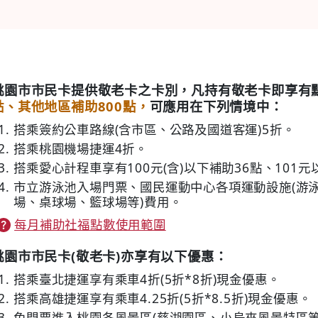
桃園市市民卡提供敬老卡之卡別，凡持有敬老卡即享有
點、其他地區補助800點，
可應用在下列情境中：
搭乘簽約公車路線(含市區、公路及國道客運)5折。
搭乘桃園機場捷運4折。
搭乘愛心計程車享有100元(含)以下補助36點、101
市立游泳池入場門票、國民運動中心各項運動設施(游泳
場、桌球場、籃球場等)費用。
每月補助社福點數使用範圍
桃園市市民卡(敬老卡)亦享有以下優惠：
搭乘臺北捷運享有乘車4折(5折*8折)現金優惠。
搭乘高雄捷運享有乘車4.25折(5折*8.5折)現金優惠。
免門票進入桃園各風景區(慈湖園區、小烏來風景特區等