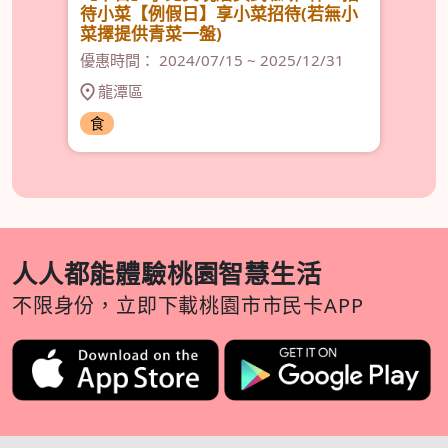
待小菜【例假日】享小菜招待(若無小
優惠
菜擇提供青菜一盤)
優惠時間： 2024/07/15 ~ 2025/12/31
龍潭區
食
食
人人都能體驗桃園智慧生活
不限身份，立即下載桃園市市民卡APP