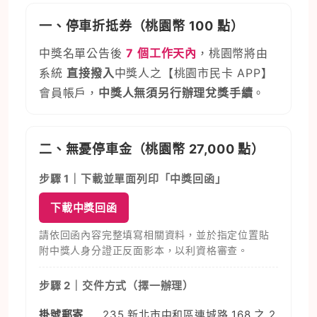
一、停車折抵券（桃園幣 100 點）
中獎名單公告後
7 個工作天內
，桃園幣將由
系統
直接撥入
中獎人之【桃園市民卡 APP】
會員帳戶，
中獎人無須另行辦理兌獎手續
。
二、無憂停車金（桃園幣 27,000 點）
步驟 1｜下載並單面列印「中獎回函」
下載中獎回函
請依回函內容完整填寫相關資料，並於指定位置貼
附中獎人身分證正反面影本，以利資格審查。
步驟 2｜交件方式（擇一辦理）
掛號郵寄
235 新北市中和區連城路 168 之 2