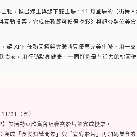
春」為主軸，推出線上與線下雙主場：11 月登場的【街
參與互動投票，完成任務即可獲得摸彩券與超夯數位美
店家，讓 APP 任務回饋與實體消費優惠完美串聯。用
動食安，用行動點亮健康，一同打造最有活力的桃園健
 11/21（五）
PP】於活動頁欣賞各組參賽影片並完成投票。
；完成「食安知識問卷」與「宣導影片」再加碼美食券 50 