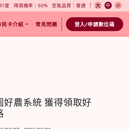
小
今日天氣：27-31度
降雨機率：60%
空氣品質：普通
大
中
31度
降雨機率：60%
空氣品質：普通
小
市民卡介紹
常見問題
登入/申請數位碼
園好農系統 獲得領取好
格