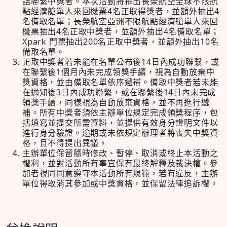
話聯繫中獎者。本次活動將抽出長榮航空全球不限航
點經濟艙單人來回機票4名正取得獎者，並額外抽出4
名備取名單；長榮航空亞洲不限航點經濟艙單人來回
機票抽出4名正取中獎者，並額外抽出4名備取名單；
Xpark 門票抽出200名正取中獎者，並額外抽出10名
備取名單。
正取中獎者若未能在名單公布後14日內成功聯繫，或
在聯繫後1個月內未完成領獎手續，視為自動放棄中
獎資格，並由備取名單依序遞補。備取中獎者若未能
在通知後3日內成功聯繫，或在聯繫後14日內未完成
領獎手續，同樣視為自動放棄資格，並不再進行遞
補。所有中獎者須依主辦單位規定完成領獎程序，包
括填寫並提交所需資料，並提供有效身分證明文件以
進行身分驗證。逾期或未依規定辦理者將喪失中獎資
格，且不得提出異議。
主辦單位保留隨時修改、暫停、取消或終止本活動之
權利，並對活動所有事宜保有最終解釋及裁決權。參
加者視同同意遵守本活動所有規範，若有違反，主辦
單位得取消其參加或中獎資格，並保留法律追訴權。