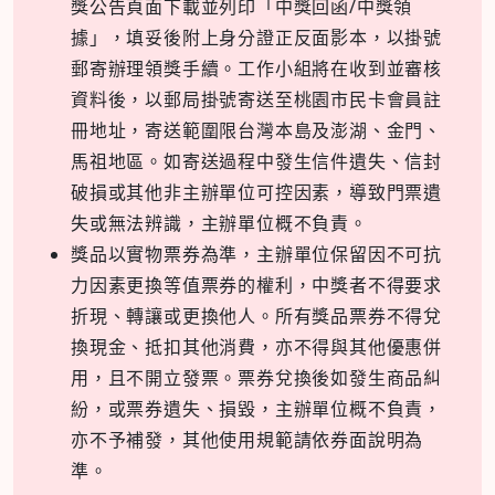
獎公告頁面下載並列印「中獎回函/中獎領
據」，填妥後附上身分證正反面影本，以掛號
郵寄辦理領獎手續。工作小組將在收到並審核
資料後，以郵局掛號寄送至桃園市民卡會員註
冊地址，寄送範圍限台灣本島及澎湖、金門、
馬祖地區。如寄送過程中發生信件遺失、信封
破損或其他非主辦單位可控因素，導致門票遺
失或無法辨識，主辦單位概不負責。
獎品以實物票券為準，主辦單位保留因不可抗
力因素更換等值票券的權利，中獎者不得要求
折現、轉讓或更換他人。所有獎品票券不得兌
換現金、抵扣其他消費，亦不得與其他優惠併
用，且不開立發票。票券兌換後如發生商品糾
紛，或票券遺失、損毀，主辦單位概不負責，
亦不予補發，其他使用規範請依券面說明為
準。