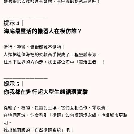
跟著提示去找那片有翅膀、有飛機的秘密展區吧！
＿＿＿＿＿＿＿＿＿＿
提示
4
｜
海底最靈活的機器人在模仿誰？
滑行、轉彎、俯衝都難不倒牠！
人類把這位海裡的柔軟高手變成了工程靈感來源。
往水下世界的方向走，找出那位海中「靈活王者」！
＿＿＿＿＿＿＿＿＿＿
提示
5
｜
你我都在進行超大型生態循環實驗
從箱子、植物、昆蟲到土壤，它們互相合作、零浪費。
在這個區域，你會看到「循環」如何讓環境永續，也讓城市更聰
明。
找出桃園版的「自然循環系統」吧！