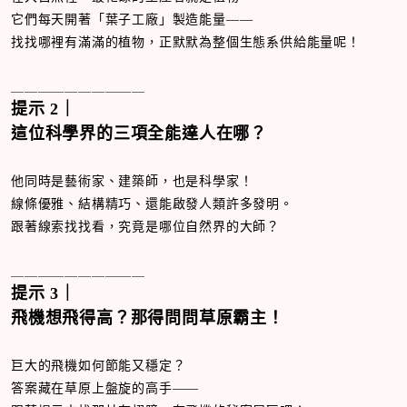
它們每天開著「葉子工廠」製造能量——
找找哪裡有滿滿的植物，正默默為整個生態系供給能量呢！
＿＿＿＿＿＿＿＿＿＿
提示
2
｜
這位科學界的三項全能達人在哪？
他同時是藝術家、建築師，也是科學家！
線條優雅、結構精巧、還能啟發人類許多發明。
跟著線索找找看，究竟是哪位自然界的大師？
＿＿＿＿＿＿＿＿＿＿
提示
3
｜
飛機想飛得高？那得問問草原霸主！
巨大的飛機如何節能又穩定？
答案藏在草原上盤旋的高手——