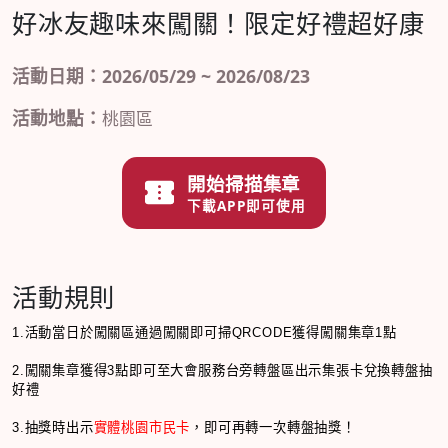
好冰友趣味來闖關！限定好禮超好康
活動日期：2026/05/29 ~ 2026/08/23
活動地點：
桃園區
開始掃描集章
下載APP即可使用
活動規則
1.活動當日於
闖關區通過闖關即可掃QRCODE獲得闖關集章1點
2.闖關集章獲得3點
即可至大會服務台旁轉盤區
出示集張卡
兌換轉盤抽
好禮
抽獎時出示
實體桃園市民卡
，即可再轉一次轉盤抽獎！
3.