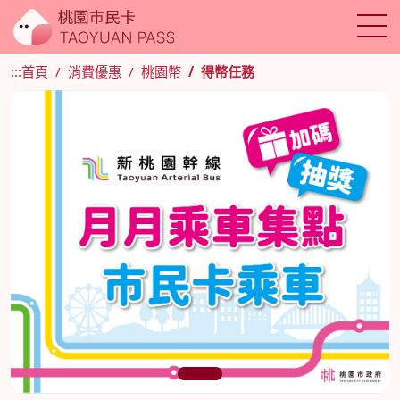
:::
首頁
消費優惠
桃園幣
得幣任務
1