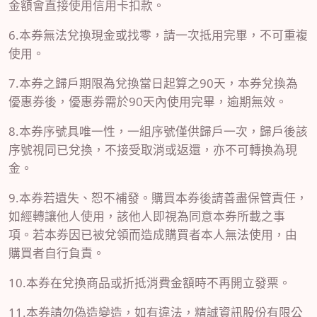
金額會直接使用信用卡扣款。
6.本券無法兌換現金或找零，請一次抵用完畢，不可重複
使用。
7.本券之歸戶期限為兌換當日起算之90天，本券兌換為
優惠券後，優惠券需於90天內使用完畢，逾期無效。
8.本券序號具唯一性，一組序號僅供歸戶一次，歸戶後該
序號視同已兌換，不接受取消或返還，亦不可轉換為現
金。
9.本券若遺失、恕不補發。購買本券後請善盡保管責任，
如經轉讓他人使用，該他人即視為同意本券所載之事
項。若本券因已被兌領而造成購買者本人無法使用，由
購買者自行負責。
10.本券在兌換商品或折抵消費金額時不再開立發票。
11.本券請勿偽造變造，如有違法，精誠資訊股份有限公