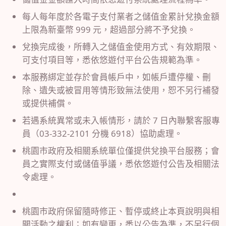
每人每年度於各電子支付業者之儲值金累計兌換金額
上限為新臺幣
999
元，超過部分將不予兌換。
兌換完成後，所轉入之儲值金使用方式、有效期限、
可支付項目等，悉依悠遊付平台公告規範為準。
本服務綁定並存於會員帳戶中，如帳戶遭停權、刪
除、遺失或被冒用等情形致無法使用，恕不另行補發
或提供補償。
若遇系統異常或未入帳情形，請於
7
日內聯繫客服專
員（
03-332-2101
分機
6918
）協助處理。
桃園市政府及相關系統單位僅提供兌換平台服務；會
員之實際支付或儲值爭議，悉依悠遊付公告及相關法
令處理。
桃園市政府保留隨時修正、暫停或終止本頁說明與相
關活動之權利；如有變更，悉以公告為準，不另行個