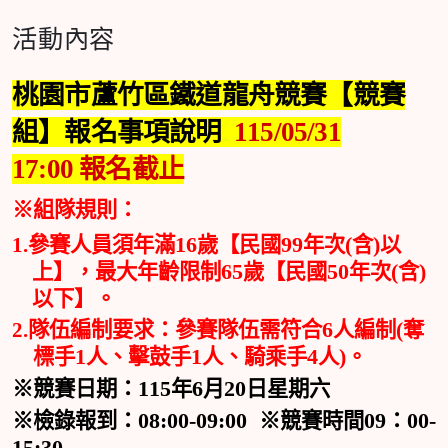
活動內容
桃園市蘆竹區鐵道龍舟競賽【競賽
組】報名事項說明
115/05/31
17:00
報名截止
※組隊規則：
16
99
(
)
1.
參賽人員須年滿
歲【民國
年次
含
以
65
50
(
)
上】，最大年齡限制
歲【民國
年次
含
以下】。
6
(
2.
隊伍編制要求：參賽隊伍需符合
人編制
奪
1
1
4
)
標手
人、擊鼓手
人、騎乘手
人
。
115
6
20
※競賽日期：
年
月
日星期六
08:00-09:00
09
00-
※檢錄報到：
※競賽時間
：
15:30