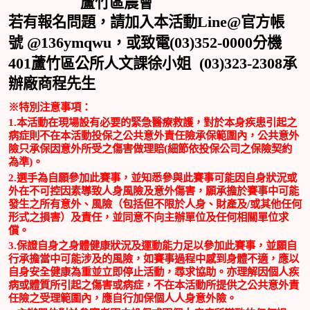
蘆竹區農會
Line@
若有報名問題，請加入本活動
官方帳
@136ymqwu
(03)352-0000
號
，或致電
分機
401
(03)323-2308
蘆竹區公所人文課徐小姐
承
辦廠商程先生
※特別注意事項：
1.
本活動在現場設有必要的緊急醫療救護，對於本身疾患引起之
病症則不在本活動投保之公共意外責任險承保範圍內，公共意外
險只承保因意外所受之傷害做理賠
(
細節依投保公司之保險契約
為準
)
。
2.
選手為自願參加此賽事，並知悉參與此賽事可能因自身狀況或
外在不可控因素導致人身風險及意外傷害，願承擔於賽事中可能
發生之所有意外、風險（包括但不限於人身、財產及
/
或其他任何
形式之損害）及責任，並同意不向主辦單位及任何相關單位求
償。
3.
保證自身之身體健康狀況及運動能力足以參加此賽事，並願自
行承擔當中可能涉及的風險，如賽事過程中感到身體不適，應以
自身安全健康為重並立即停止活動，尋求協助。亦理解因個人疾
病或體質所引起之傷害或病症，不在本活動所提供之公共意外責
任險之受理範圍內，應自行加保個人人身意外險。