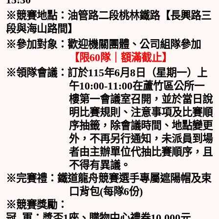
※競賽地點：油管路二段桃林鐵路【長興路三
段與海山路間】
※參加對象：歡迎機關團體、公司組隊參加
60
【
限
隊｜額滿截止
】
115
6
8
※領隊會議：訂於
年
月
日（星期一）上
10:00-11:00
午
在蘆竹區公所一
樓第一會議室召開，並於當日說
明比賽規則、注意事項及比賽順
序抽籤，除會議時間、地點變更
外，不再另行通知，未派員到場
者由主辦單位代抽比賽順序，且
不得有異議。
※完賽禮：鐵道龍舟競賽選手專屬遮陽帽及束
(
6
)
口背包
每隊
份
※競賽獎勵：
1
10,000
冠
軍：獎盃
座、購物中心禮券
元