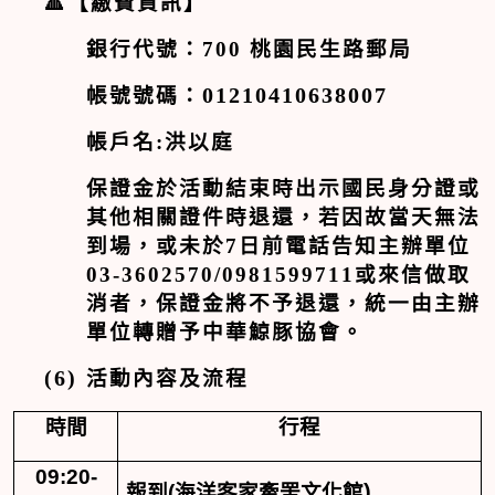
🔺
【繳費資訊】
銀行代號：
700
桃園民生路郵局
帳號號碼：
01210410638007
帳戶名
:
洪以庭
保證金於活動結束時出示國民身分證或
其他相關證件時退還，若因故當天無法
到場，或未於
7
日前電話告知主辦單位
03-3602570/0981599711
或來信做取
消者，保證金將不予退還，統一由主辦
單位轉贈予中華鯨豚協會。
(6)
活動內容及流程
時間
行程
09
:20-
)
報到
(
海洋客家牽罟文化館