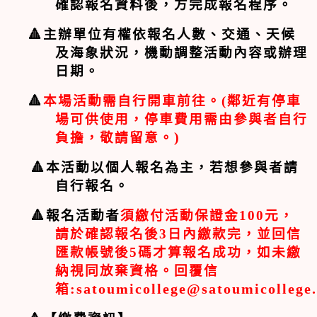
確認報名資料後，方完成報名程序。
🔺
主辦單位有權依報名人數、交通、天候
及海象狀況，機動調整活動內容或辦理
日期。
🔺
本場活動需自行開車前往。
(
鄰近有停車
場可供使用，停車費用需由參與者自行
負擔，敬請留意。
)
🔺
本活動以個人報名為主，若想參與者請
自行報名。
🔺
報名活動者
須繳付活動保證金
100
元，
請於確認報名後
3
日內繳款完，並回信
匯款帳號後
5
碼才算報名成功，如未繳
納視同放棄資格。回覆信
箱
:satoumicollege@satoumicollege