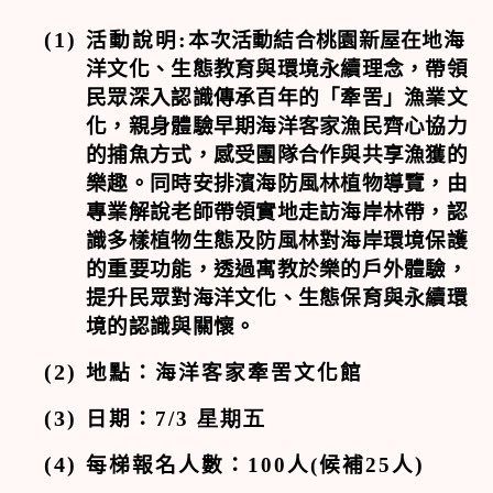
(1)
活動說明
:
本次活動結合桃園新屋在地海
洋文化、生態教育與環境永續理念，帶領
民眾深入認識傳承百年的「牽罟」漁業文
化，親身體驗早期海洋客家漁民齊心協力
的捕魚方式，感受團隊合作與共享漁獲的
樂趣。同時安排濱海防風林植物導覽，由
專業解說老師帶領實地走訪海岸林帶，認
識多樣植物生態及防風林對海岸環境保護
的重要功能，透過寓教於樂的戶外體驗，
提升民眾對海洋文化、生態保育與永續環
境的認識與關懷。
(2)
地點：海洋客家牽罟文化館
(3)
日期：
7/3 星期五
(4)
每梯報名人數：
100
人
(
候補
25
人
)