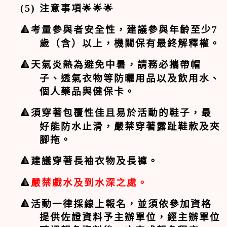
(5)
注意事項
🌟🌟🌟
🔺
考量參與者安全性，
建議參與年齡至少
7
歲（含）以上，機關保有最終解釋權。
🔺
天氣炎熱為避免中暑，請務必攜帶帽
子、透氣衣物等防曬用品以及飲用水、
個人藥品與健保卡。
🔺
須穿著包覆性佳且易於活動的鞋子，最
好能防水止滑，嚴禁穿著露趾鞋款及夾
腳拖。
🔺
建議穿著長袖衣物及長褲。
🔺
嚴禁戲水及到水深之處。
🔺
活動一律採線上報名，並須依參加資格
提供佐證資料予主辦單位，經主辦單位