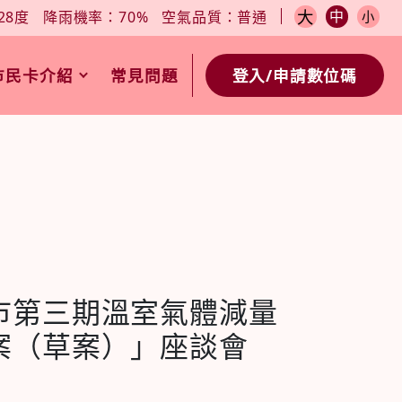
小
今日天氣：27-28度
降雨機率：70%
空氣品質：普通
大
中
28度
降雨機率：70%
空氣品質：普通
小
市民卡介紹
常見問題
登入/申請數位碼
市第三期溫室氣體減量
案（草案）」座談會