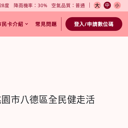
小
今日天氣：27-28度
降雨機率：30%
空氣品質：普通
大
中
28度
降雨機率：30%
空氣品質：普通
小
市民卡介紹
常見問題
登入/申請數位碼
年桃園市八德區全民健走活