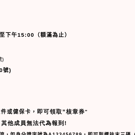
至下午
15:00
（額滿為止）
)
0號)
即可領取”核章券
證件或健保卡
，
"
其他成員無法代為報到
!
，
流，如身分證字號為
A123456789
，即可到標註末三碼