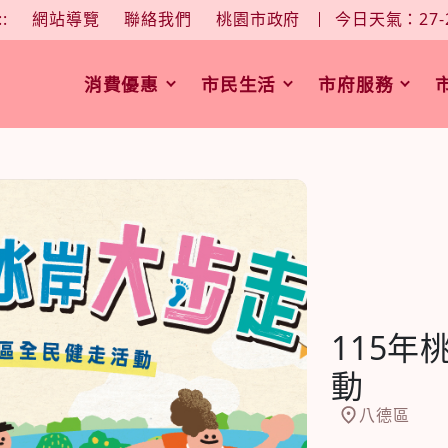
大
中
字型大小：
::
網站導覽
聯絡我們
桃園市政府
今日天氣：27-
消費優惠
市民生活
市府服務
115
動
八德區