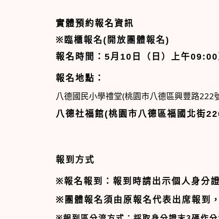
實體預約報名
資訊
※
臨櫃報名(開放團體報名)
報名時間：
5
月10
日（日）上午
09:00
報名地點：
八德國民小學禮堂(桃園市八德區興豐路222號
八德社福館(桃園市八德區福國北街22
報到方式
※
報名報到：報到時請出示
個人身分
※
團體報名須由
原報名代表
出席報到
※
報到區分流方式：採取身分證末
3
碼作分