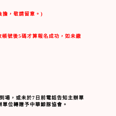
負擔，敬請留意。
)
款帳號後
5
碼才算報名成功，如未繳
到場，或未於
7
日前電話告知主辦單
辦單位轉贈予中華鯨豚協會。