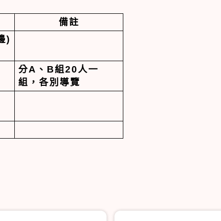
備註
邊
)
、
分
A
、
B
組
20
人一
組，各別導覽