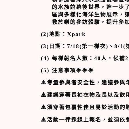
的水族館幕後世界，進一步
區與多樣化海洋生物展示，
教於樂的參訪體驗，提升參
(2)地點：
Xpark
(3)日期：
7/18(
第一梯次
)
、
8/1(
(4)
每梯報名人數：40人，候補2
(5)
注意事項
🌟🌟🌟
🔺
考量參與者安全性，建議參與
🔺
建議穿著長袖衣物及長以及飲
🔺
須穿著包覆性佳且易於活動的
🔺
活動一律採線上報名，並須依