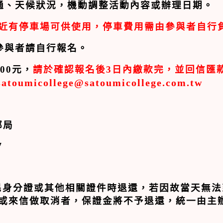
通、天候狀況，機動調整活動內容或辦理日期。
近有停車場可供使用，停車費用需由參與者自行
參與者請自行報名。
100
元，
請於確認報名後
3
日內繳款完，並回信匯
satoumicollege@satoumicollege.com.tw
郵局
7
民身分證或其他相關證件時退還，若因故當天無法
或來信做取消者，保證金將不予退還，統一由主