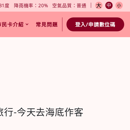
小
今日天氣：27-31度
降雨機率：20%
空氣品質：普通
大
中
31度
降雨機率：20%
空氣品質：普通
小
市民卡介紹
常見問題
登入/申請數位碼
旅行-今天去海底作客