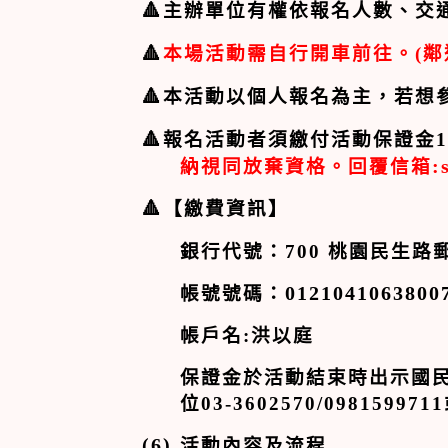
🔺
主辦單位有權依報名人數、交
🔺
本場活動需自行開車前往。
(
鄰
🔺
本活動以個人報名為主，若想
🔺
報名活動者須繳付活動保證金
納視同放棄資格。回覆信箱
:
🔺
【繳費資訊】
銀行代號：
700
桃園民生路
帳號號碼：
0121041063800
帳戶名
:
洪以庭
保證金於活動結束時出示國
位
03-3602570/0981599711
(6)
活動內容及流程